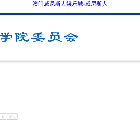
澳门威尼斯人娱乐城-威尼斯人
下页
尾页