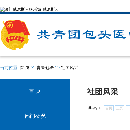
当前位置:
首 页
>>
青春包医
>>
社团风采
社团风采
首 页
共7条 1/1
首页
上页
部门概况