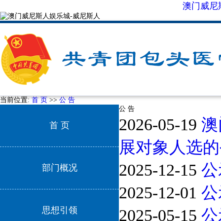
澳门威尼
当前位置:
首 页
>>
公 告
公 告
2026-05-19
澳
首 页
展对象人选的
2025-12-15
公
部门概况
2025-12-01
公
思想引领
2025-05-15
公